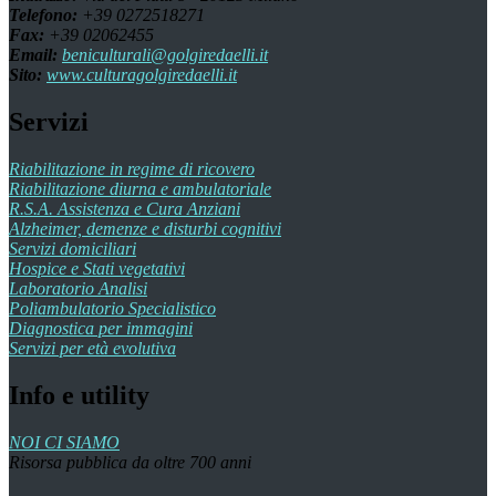
Telefono:
+39 0272518271
Fax:
+39 02062455
Email:
beniculturali@golgiredaelli.it
Sito:
www.culturagolgiredaelli.it
Servizi
Riabilitazione in regime di ricovero
Riabilitazione diurna e ambulatoriale
R.S.A. Assistenza e Cura Anziani
Alzheimer, demenze e disturbi cognitivi
Servizi domiciliari
Hospice e Stati vegetativi
Laboratorio Analisi
Poliambulatorio Specialistico
Diagnostica per immagini
Servizi per età evolutiva
Info e utility
NOI CI SIAMO
Risorsa pubblica da oltre 700 anni