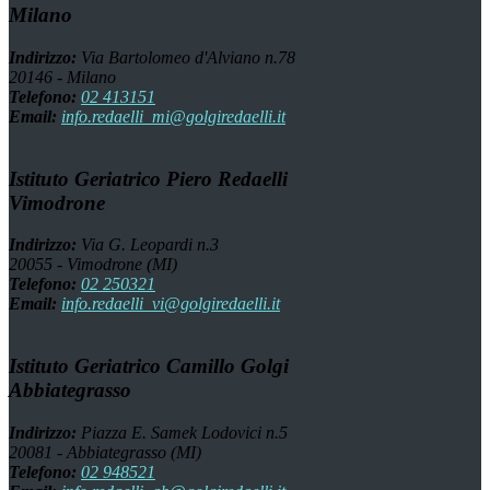
Milano
Indirizzo:
Via Bartolomeo d'Alviano n.78
20146 - Milano
Telefono:
02 413151
Email:
info.redaelli_mi@golgiredaelli.it
Istituto Geriatrico Piero Redaelli
Vimodrone
Indirizzo:
Via G. Leopardi n.3
20055 - Vimodrone (MI)
Telefono:
02 250321
Email:
info.redaelli_vi@golgiredaelli.it
Istituto Geriatrico Camillo Golgi
Abbiategrasso
Indirizzo:
Piazza E. Samek Lodovici n.5
20081 - Abbiategrasso (MI)
Telefono:
02 948521