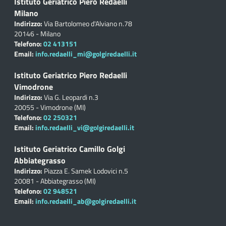
Istituto Geriatrico Piero Redaelli
Milano
Indirizzo:
Via Bartolomeo d'Alviano n.78
20146 - Milano
Telefono:
02 413151
Email:
info.redaelli_mi@golgiredaelli.it
Istituto Geriatrico Piero Redaelli
Vimodrone
Indirizzo:
Via G. Leopardi n.3
20055 - Vimodrone (MI)
Telefono:
02 250321
Email:
info.redaelli_vi@golgiredaelli.it
Istituto Geriatrico Camillo Golgi
Abbiategrasso
Indirizzo:
Piazza E. Samek Lodovici n.5
20081 - Abbiategrasso (MI)
Telefono:
02 948521
Email:
info.redaelli_ab@golgiredaelli.it