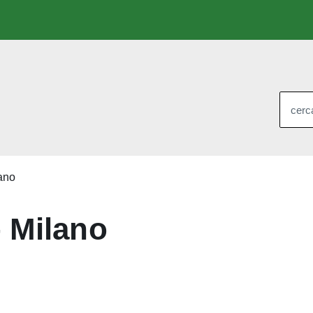
cerca
lano
– Milano