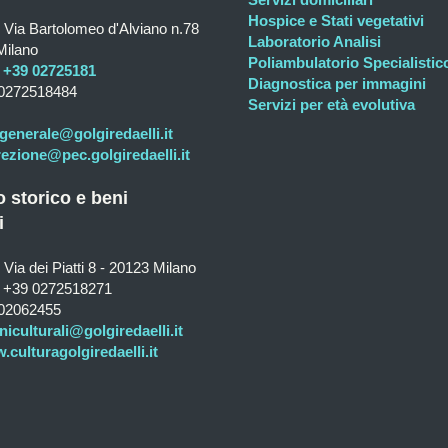
Hospice e Stati vegetativi
Via Bartolomeo d'Alviano n.78
Laboratorio Analisi
Milano
Poliambulatorio Specialistic
+39 02725181
Diagnostica per immagini
0272518484
Servizi per età evolutiva
generale@golgiredaelli.it
rezione@pec.golgiredaelli.it
o storico e beni
i
Via dei Piatti 8 - 20123 Milano
+39 0272518271
02062455
niculturali@golgiredaelli.it
culturagolgiredaelli.it