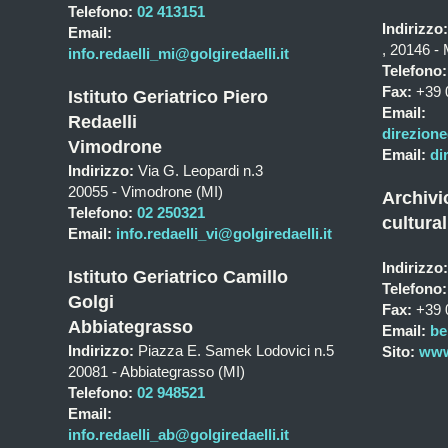
Telefono:
02 413151
Indirizzo:
Email:
, 20146 - 
info.redaelli_mi@golgiredaelli.it
Telefono:
Fax:
+39 
Istituto Geriatrico Piero
Email:
Redaelli
direzione
Vimodrone
Email:
di
Indirizzo:
Via G. Leopardi n.3
20055 - Vimodrone (MI)
Archivi
Telefono:
02 250321
cultural
Email:
info.redaelli_vi@golgiredaelli.it
Indirizzo:
Istituto Geriatrico Camillo
Telefono:
Golgi
Fax:
+39 
Abbiategrasso
Email:
be
Indirizzo:
Piazza E. Samek Lodovici n.5
Sito:
www.
20081 - Abbiategrasso (MI)
Telefono:
02 948521
Email:
info.redaelli_ab@golgiredaelli.it