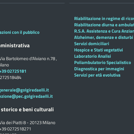
Riabilitazione in regime di ric
Riabilitazione diurna e ambula
R.S.A. Assistenza e Cura Anzian
azioni con il pubblico
Alzheimer, demenze e disturbi 
Servizi domiciliari
ministrativa
Hospice e Stati vegetativi
Laboratorio Analisi
Via Bartolomeo d'Alviano n.78 ,
Poliambulatorio Specialistico
ilano
Diagnostica per immagini
+39 02725181
Servizi per età evolutiva
0272518484
generale@golgiredaelli.it
ezione@pec.golgiredaelli.it
 storico e beni culturali
Via dei Piatti 8 - 20123 Milano
+39 0272518271