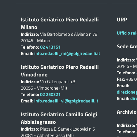
Istituto Geriatrico Piero Redaelli
URP
Milano
Ufficio rel
Indirizzo:
Via Bartolomeo d'Alviano n.78
20146 - Milano
Sede Am
Telefono:
02 413151
Email:
info.redaelli_mi@golgiredaelli.it
Indirizzo:
Istituto Geriatrico Piero Redaelli
20146 - M
Telefono:
Vimodrone
Fax:
+39 
Indirizzo:
Via G. Leopardi n.3
Email:
20055 - Vimodrone (MI)
direzione
Telefono:
02 250321
Email:
dir
Email:
info.redaelli_vi@golgiredaelli.it
Archivio
Istituto Geriatrico Camillo Golgi
Abbiategrasso
Indirizzo:
Indirizzo:
Piazza E. Samek Lodovici n.5
Telefono:
20081 - Abbiategrasso (MI)