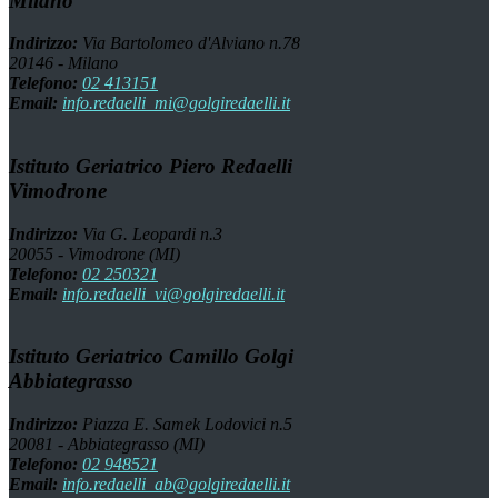
Milano
Indirizzo:
Via Bartolomeo d'Alviano n.78
20146 - Milano
Telefono:
02 413151
Email:
info.redaelli_mi@golgiredaelli.it
Istituto Geriatrico Piero Redaelli
Vimodrone
Indirizzo:
Via G. Leopardi n.3
20055 - Vimodrone (MI)
Telefono:
02 250321
Email:
info.redaelli_vi@golgiredaelli.it
Istituto Geriatrico Camillo Golgi
Abbiategrasso
Indirizzo:
Piazza E. Samek Lodovici n.5
20081 - Abbiategrasso (MI)
Telefono:
02 948521
Email:
info.redaelli_ab@golgiredaelli.it