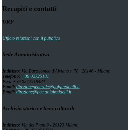
Recapiti e contatti
URP
Ufficio relazioni con il pubblico
Sede Amministrativa
Indirizzo:
Via Bartolomeo d'Alviano n.78 , 20146 - Milano
Telefono:
+39 02725181
Fax:
+39 0272518484
Email:
direzionegenerale@golgiredaelli.it
Email:
direzione@pec.golgiredaelli.it
Archivio storico e beni culturali
Indirizzo:
Via dei Piatti 8 - 20123 Milano