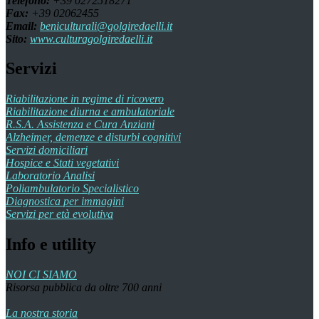
Telefono:
+39 0272518271
Fax:
+39 02062455
Email:
beniculturali@golgiredaelli.it
Sito:
www.culturagolgiredaelli.it
Servizi
Riabilitazione in regime di ricovero
Riabilitazione diurna e ambulatoriale
R.S.A. Assistenza e Cura Anziani
Alzheimer, demenze e disturbi cognitivi
Servizi domiciliari
Hospice e Stati vegetativi
Laboratorio Analisi
Poliambulatorio Specialistico
Diagnostica per immagini
Servizi per età evolutiva
Info e utility
NOI CI SIAMO
Risorsa pubblica da oltre 700 anni
La nostra storia