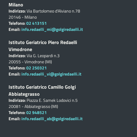
Milano
Indirizzo:
Via Bartolomeo d'Alviano n.78
20146 - Milano
Telefono:
02 413151
Email:
info.redaelli_mi@golgiredaelli.it
Istituto Geriatrico Piero Redaelli
Vimodrone
Indirizzo:
Via G. Leopardi n.3
20055 - Vimodrone (MI)
Telefono:
02 250321
Email:
info.redaelli_vi@golgiredaelli.it
Istituto Geriatrico Camillo Golgi
Abbiategrasso
Indirizzo:
Piazza E. Samek Lodovici n.5
20081 - Abbiategrasso (MI)
Telefono:
02 948521
Email:
info.redaelli_ab@golgiredaelli.it