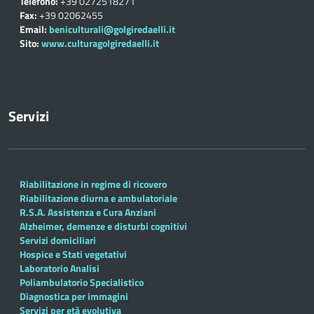
Telefono:
+39 0272518271
Fax:
+39 02062455
Email:
beniculturali@golgiredaelli.it
Sito:
www.culturagolgiredaelli.it
Servizi
Riabilitazione in regime di ricovero
Riabilitazione diurna e ambulatoriale
R.S.A. Assistenza e Cura Anziani
Alzheimer, demenze e disturbi cognitivi
Servizi domiciliari
Hospice e Stati vegetativi
Laboratorio Analisi
Poliambulatorio Specialistico
Diagnostica per immagini
Servizi per età evolutiva