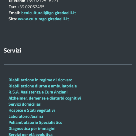
Telefono:
+39 0272518271
Fax:
+39 02062455
Email:
beniculturali@golgiredaelli.it
Sito:
www.culturagolgiredaelli.it
Servizi
Riabilitazione in regime di ricovero
Riabilitazione diurna e ambulatoriale
R.S.A. Assistenza e Cura Anziani
Alzheimer, demenze e disturbi cognitivi
Servizi domiciliari
Hospice e Stati vegetativi
Laboratorio Analisi
Poliambulatorio Specialistico
Diagnostica per immagini
Servizi per età evolutiva