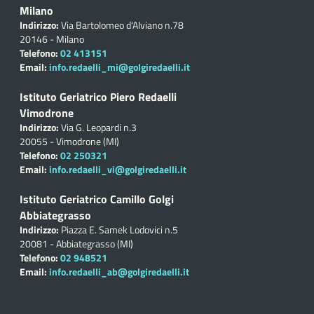
Milano
Indirizzo:
Via Bartolomeo d'Alviano n.78
20146 - Milano
Telefono:
02 413151
Email:
info.redaelli_mi@golgiredaelli.it
Istituto Geriatrico Piero Redaelli
Vimodrone
Indirizzo:
Via G. Leopardi n.3
20055 - Vimodrone (MI)
Telefono:
02 250321
Email:
info.redaelli_vi@golgiredaelli.it
Istituto Geriatrico Camillo Golgi
Abbiategrasso
Indirizzo:
Piazza E. Samek Lodovici n.5
20081 - Abbiategrasso (MI)
Telefono:
02 948521
Email:
info.redaelli_ab@golgiredaelli.it