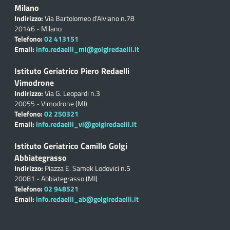
Milano
Indirizzo:
Via Bartolomeo d'Alviano n.78
20146 - Milano
Telefono:
02 413151
Email:
info.redaelli_mi@golgiredaelli.it
Istituto Geriatrico Piero Redaelli
Vimodrone
Indirizzo:
Via G. Leopardi n.3
20055 - Vimodrone (MI)
Telefono:
02 250321
Email:
info.redaelli_vi@golgiredaelli.it
Istituto Geriatrico Camillo Golgi
Abbiategrasso
Indirizzo:
Piazza E. Samek Lodovici n.5
20081 - Abbiategrasso (MI)
Telefono:
02 948521
Email:
info.redaelli_ab@golgiredaelli.it