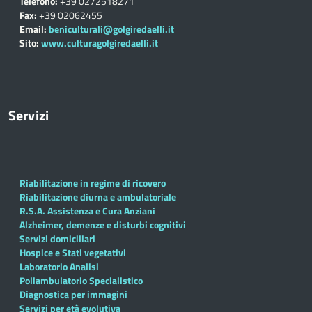
Telefono:
+39 0272518271
Fax:
+39 02062455
Email:
beniculturali@golgiredaelli.it
Sito:
www.culturagolgiredaelli.it
Servizi
Riabilitazione in regime di ricovero
Riabilitazione diurna e ambulatoriale
R.S.A. Assistenza e Cura Anziani
Alzheimer, demenze e disturbi cognitivi
Servizi domiciliari
Hospice e Stati vegetativi
Laboratorio Analisi
Poliambulatorio Specialistico
Diagnostica per immagini
Servizi per età evolutiva