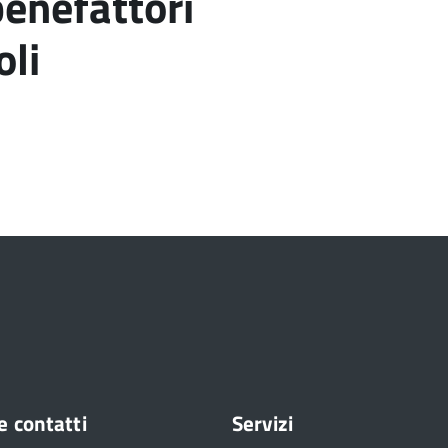
benefattori
oli
e contatti
Servizi