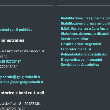
Riabilitazione in regime di ric
Riabilitazione diurna e ambula
R.S.A. Assistenza e Cura Anzian
azioni con il pubblico
Alzheimer, demenze e disturbi 
Servizi domiciliari
ministrativa
Hospice e Stati vegetativi
Laboratorio Analisi
Via Bartolomeo d'Alviano n.78 ,
Poliambulatorio Specialistico
ilano
Diagnostica per immagini
+39 02725181
Servizi per età evolutiva
0272518484
generale@golgiredaelli.it
ezione@pec.golgiredaelli.it
 storico e beni culturali
Via dei Piatti 8 - 20123 Milano
+39 0272518271