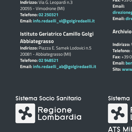
Indirizzo:
Via G. Leopardi n.3
Email:
20055 - Vimodrone (MI)
direzione
Telefono:
02 250321
Email:
dir
Email:
info.redaelli_vi@golgiredaelli.it
Archivio
Istituto Geriatrico Camillo Golgi
Abbiategrasso
Indirizzo:
Indirizzo:
Piazza E. Samek Lodovici n.5
Telefono:
20081 - Abbiategrasso (MI)
Fax:
+39 
Telefono:
02 948521
Email:
ben
Email:
info.redaelli_ab@golgiredaelli.it
Sito:
www.c