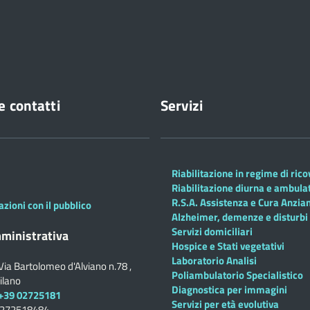
e contatti
Servizi
Riabilitazione in regime di ric
Riabilitazione diurna e ambula
R.S.A. Assistenza e Cura Anzian
azioni con il pubblico
Alzheimer, demenze e disturbi 
Servizi domiciliari
ministrativa
Hospice e Stati vegetativi
Laboratorio Analisi
Via Bartolomeo d'Alviano n.78 ,
Poliambulatorio Specialistico
ilano
Diagnostica per immagini
+39 02725181
Servizi per età evolutiva
0272518484