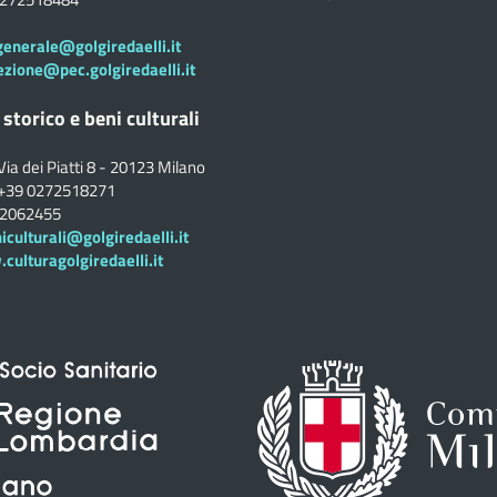
generale@golgiredaelli.it
ezione@pec.golgiredaelli.it
 storico e beni culturali
Via dei Piatti 8 - 20123 Milano
+39 0272518271
02062455
iculturali@golgiredaelli.it
ulturagolgiredaelli.it