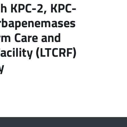
h KPC-2, KPC-
arbapenemases
rm Care and
acility (LTCRF)
y