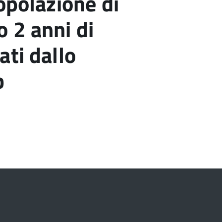
opolazione di
 2 anni di
ati dallo
b