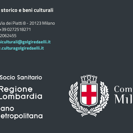
 storico e beni culturali
Via dei Piatti 8 - 20123 Milano
+39 0272518271
02062455
iculturali@golgiredaelli.it
ulturagolgiredaelli.it