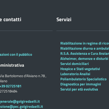
e contatti
Servizi
Riabilitazione in regime di ric
Riabilitazione diurna e ambula
R.S.A. Assistenza e Cura Anzian
azioni con il pubblico
Alzheimer, demenze e disturbi 
Servizi domiciliari
ministrativa
Hospice e Stati vegetativi
Laboratorio Analisi
Via Bartolomeo d'Alviano n.78 ,
Poliambulatorio Specialistico
ilano
Diagnostica per immagini
+39 02725181
Servizi per età evolutiva
0272518484
generale@golgiredaelli.it
ezione@pec.golgiredaelli.it