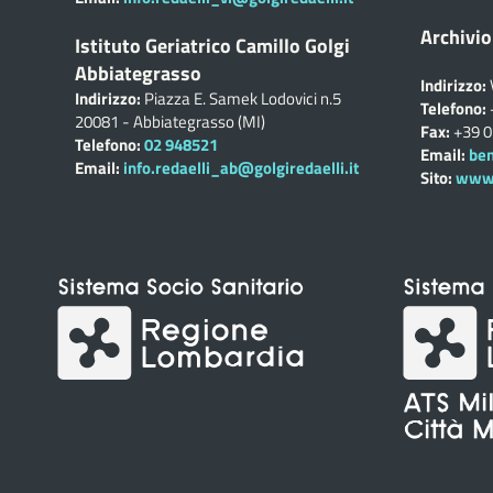
Archivio
Istituto Geriatrico Camillo Golgi
Abbiategrasso
Indirizzo:
Indirizzo:
Piazza E. Samek Lodovici n.5
Telefono:
20081 - Abbiategrasso (MI)
Fax:
+39 
Telefono:
02 948521
Email:
ben
Email:
info.redaelli_ab@golgiredaelli.it
Sito:
www.c