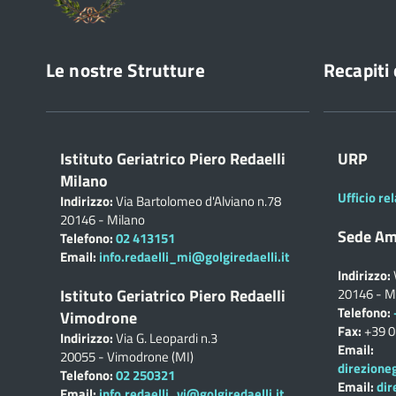
Le nostre Strutture
Recapiti 
Istituto Geriatrico Piero Redaelli
URP
Milano
Ufficio rel
Indirizzo:
Via Bartolomeo d'Alviano n.78
20146 - Milano
Sede Am
Telefono:
02 413151
Email:
info.redaelli_mi@golgiredaelli.it
Indirizzo:
Istituto Geriatrico Piero Redaelli
20146 - M
Telefono:
Vimodrone
Fax:
+39 
Indirizzo:
Via G. Leopardi n.3
Email:
20055 - Vimodrone (MI)
direzione
Telefono:
02 250321
Email:
dir
Email:
info.redaelli_vi@golgiredaelli.it