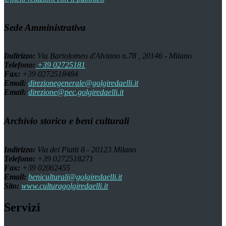
Sede Amministrativa
Indirizzo:
Via Bartolomeo d'Alviano n.78 , 20146 - Milano
Telefono:
+39 02725181
Fax:
+39 0272518484
Email:
direzionegenerale@golgiredaelli.it
Email:
direzione@pec.golgiredaelli.it
Archivio storico e beni culturali
Indirizzo:
Via dei Piatti 8 - 20123 Milano
Telefono:
+39 0272518271
Fax:
+39 02062455
Email:
beniculturali@golgiredaelli.it
Sito:
www.culturagolgiredaelli.it
Servizi