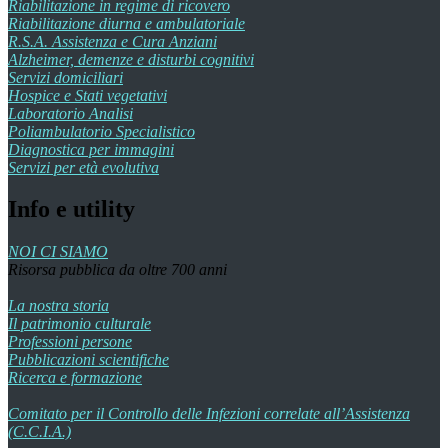
Riabilitazione in regime di ricovero
Riabilitazione diurna e ambulatoriale
R.S.A. Assistenza e Cura Anziani
Alzheimer, demenze e disturbi cognitivi
Servizi domiciliari
Hospice e Stati vegetativi
Laboratorio Analisi
Poliambulatorio Specialistico
Diagnostica per immagini
Servizi per età evolutiva
Info e utility
NOI CI SIAMO
Risorsa pubblica da oltre 700 anni
La nostra storia
Il patrimonio culturale
Professioni persone
Pubblicazioni scientifiche
Ricerca e formazione
Comitato per il Controllo delle Infezioni correlate all’Assistenza
(C.C.I.A.)