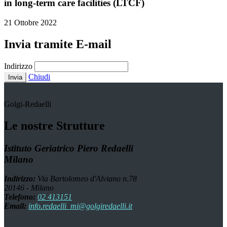
in long-term care facilities (LTCF)
21 Ottobre 2022
Invia tramite E-mail
Indirizzo
Chiudi
Invia
Golgi-Redaelli
Le nostre Strutture
Istituto Geriatrico Piero Redaelli
Milano
Indirizzo:
Via Bartolomeo d'Alviano n.78
20146 - Milano
Telefono:
02 413151
Email:
info.redaelli_mi@golgiredaelli.it