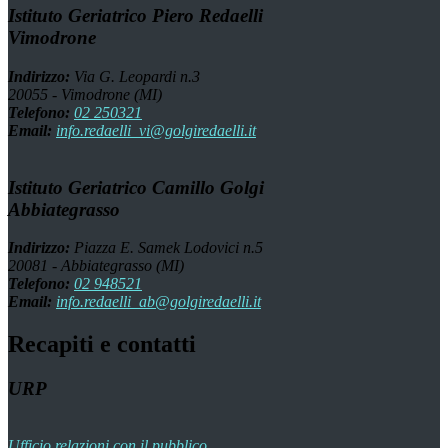
Istituto Geriatrico Piero Redaelli
Vimodrone
Indirizzo:
Via G. Leopardi n.3
20055 - Vimodrone (MI)
Telefono:
02 250321
Email:
info.redaelli_vi@golgiredaelli.it
Istituto Geriatrico Camillo Golgi
Abbiategrasso
Indirizzo:
Piazza E. Samek Lodovici n.5
20081 - Abbiategrasso (MI)
Telefono:
02 948521
Email:
info.redaelli_ab@golgiredaelli.it
Recapiti e contatti
URP
Ufficio relazioni con il pubblico