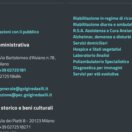
Riabilitazione in regime di ric
Riabilitazione diurna e ambula
R.S.A. Assistenza e Cura Anzian
azioni con il pubblico
Alzheimer, demenze e disturbi 
Servizi domiciliari
ministrativa
Hospice e Stati vegetativi
Laboratorio Analisi
Via Bartolomeo d'Alviano n.78 ,
Poliambulatorio Specialistico
ilano
Diagnostica per immagini
+39 02725181
Servizi per età evolutiva
0272518484
generale@golgiredaelli.it
ezione@pec.golgiredaelli.it
 storico e beni culturali
Via dei Piatti 8 - 20123 Milano
+39 0272518271