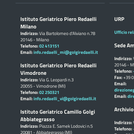
Istituto Geriatrico Piero Redaelli
URP
Milano
Ufficio rel
Indirizzo:
Via Bartolomeo d'Alviano n.78
20146 - Milano
Sede Am
Telefono:
02 413151
Email:
info.redaelli_mi@golgiredaelli.it
Indirizzo:
Istituto Geriatrico Piero Redaelli
20146 - M
Telefono:
Vimodrone
Fax:
+39 
Indirizzo:
Via G. Leopardi n.3
Email:
20055 - Vimodrone (MI)
direzione
Telefono:
02 250321
Email:
dir
Email:
info.redaelli_vi@golgiredaelli.it
Archivio
Istituto Geriatrico Camillo Golgi
Abbiategrasso
Indirizzo:
Indirizzo:
Piazza E. Samek Lodovici n.5
Telefono:
20081 - Abbiategrasso (MI)