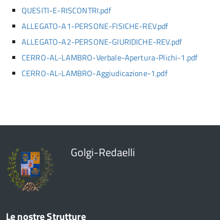
QUESITI-E-RISCONTRI.pdf
ALLEGATO-A1-PERSONE-FISICHE-REV.pdf
ALLEGATO-A2-PERSONE-GIURIDICHE-REV.pdf
CERRO-AL-LAMBRO-Verbale-Apertura-Plichi-1.pdf
CERRO-AL-LAMBRO-Aggiudicazione-1.pdf
Golgi-Redaelli
Le nostre Strutture