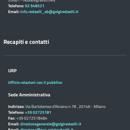
Telefono:
02 948521
Email:
info.redaelli_ab@golgiredaelli.it
Recapiti e contatti
URP
Ufficio relazioni con il pubblico
Sede Amministrativa
Indirizzo:
Via Bartolomeo d'Alviano n.78 , 20146 - Milano
Telefono:
+39 02725181
Fax:
+39 0272518484
Email:
direzionegenerale@golgiredaelli.it
Email:
direzione@pec.golgiredaelli.it