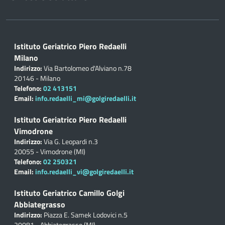
Istituto Geriatrico Piero Redaelli
Milano
Indirizzo:
Via Bartolomeo d'Alviano n.78
20146 - Milano
Telefono:
02 413151
Email:
info.redaelli_mi@golgiredaelli.it
Istituto Geriatrico Piero Redaelli
Vimodrone
Indirizzo:
Via G. Leopardi n.3
20055 - Vimodrone (MI)
Telefono:
02 250321
Email:
info.redaelli_vi@golgiredaelli.it
Istituto Geriatrico Camillo Golgi
Abbiategrasso
Indirizzo:
Piazza E. Samek Lodovici n.5
20081 - Abbiategrasso (MI)