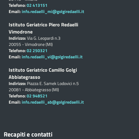
Telefono:
02 413151
Email:
info.redaelli_mi@golgiredaelli.it
Istituto Geriatrico Piero Redaelli
Vimodrone
Indirizzo:
Via G. Leopardi n.3
20055 - Vimodrone (MI)
Telefono:
02 250321
Email:
info.redaelli_vi@golgiredaelli.it
Istituto Geriatrico Camillo Golgi
Abbiategrasso
Indirizzo:
Piazza E. Samek Lodovici n.5
20081 - Abbiategrasso (MI)
Telefono:
02 948521
Email:
info.redaelli_ab@golgiredaelli.it
Recapiti e contatti