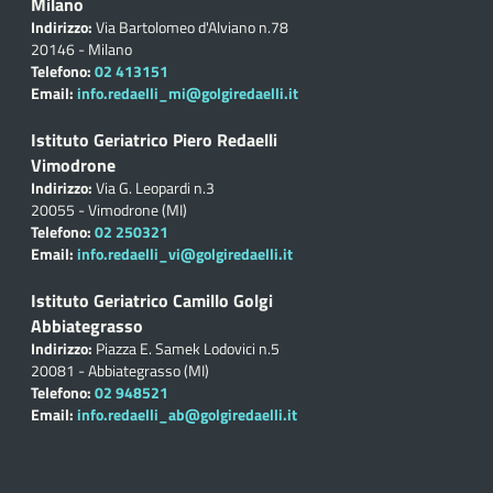
Milano
Indirizzo:
Via Bartolomeo d'Alviano n.78
20146 - Milano
Telefono:
02 413151
Email:
info.redaelli_mi@golgiredaelli.it
Istituto Geriatrico Piero Redaelli
Vimodrone
Indirizzo:
Via G. Leopardi n.3
20055 - Vimodrone (MI)
Telefono:
02 250321
Email:
info.redaelli_vi@golgiredaelli.it
Istituto Geriatrico Camillo Golgi
Abbiategrasso
Indirizzo:
Piazza E. Samek Lodovici n.5
20081 - Abbiategrasso (MI)
Telefono:
02 948521
Email:
info.redaelli_ab@golgiredaelli.it