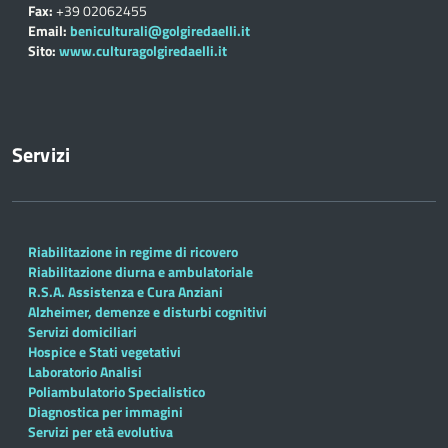
Fax:
+39 02062455
Email:
beniculturali@golgiredaelli.it
Sito:
www.culturagolgiredaelli.it
Servizi
Riabilitazione in regime di ricovero
Riabilitazione diurna e ambulatoriale
R.S.A. Assistenza e Cura Anziani
Alzheimer, demenze e disturbi cognitivi
Servizi domiciliari
Hospice e Stati vegetativi
Laboratorio Analisi
Poliambulatorio Specialistico
Diagnostica per immagini
Servizi per età evolutiva