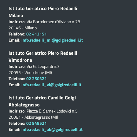
Istituto Geriatrico Piero Redaelli
Milano
Indirizzo:
Via Bartolomeo d'Alviano n.78
20146 - Milano
Telefono:
02 413151
Email:
info.redaelli_mi@golgiredaelli.it
Istituto Geriatrico Piero Redaelli
Vimodrone
Indirizzo:
Via G. Leopardi n.3
20055 - Vimodrone (MI)
Telefono:
02 250321
Email:
info.redaelli_vi@golgiredaelli.it
Istituto Geriatrico Camillo Golgi
Abbiategrasso
Indirizzo:
Piazza E. Samek Lodovici n.5
20081 - Abbiategrasso (MI)
Telefono:
02 948521
Email:
info.redaelli_ab@golgiredaelli.it