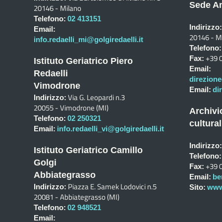
Sede Am
20146 - Milano
Telefono:
02 413151
Indirizzo:
Email:
20146 - M
info.redaelli_mi@golgiredaelli.it
Telefono:
+39 
Fax:
Istituto Geriatrico Piero
Email:
Redaelli
direzione
Vimodrone
Email:
di
Via G. Leopardi n.3
Indirizzo:
20055 - Vimodrone (MI)
Archivi
Telefono:
02 250321
cultural
Email:
info.redaelli_vi@golgiredaelli.it
Indirizzo:
Istituto Geriatrico Camillo
Telefono:
Golgi
+39 
Fax:
Abbiategrasso
Email:
be
Piazza E. Samek Lodovici n.5
Indirizzo:
Sito:
www.
20081 - Abbiategrasso (MI)
Telefono:
02 948521
Email: