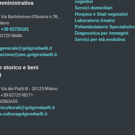
cognitivi
ministrativa
Servizi domiciliari
Hospice e Stati vegetativi
Via Bartolomeo d'Alviano n.78 ,
Laboratorio Analisi
ilano
Poliambulatorio Specialistic
+39 02725181
Diagnostica per immagini
0272518484
Servizi per età evolutiva
generale@golgiredaelli.it
rezione@pec.golgiredaelli.it
o storico e beni
i
Via dei Piatti 8 - 20123 Milano
+39 0272518271
02062455
niculturali@golgiredaelli.it
culturagolgiredaelli.it