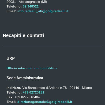
20081 - Abbiategrasso (MI)
Telefono:
02 948521
Email:
info.redaelli_ab@golgiredaelli.it
Recapiti e contatti
URP
Ufficio relazioni con il pubblico
Sede Amministrativa
Indirizzo:
Via Bartolomeo d'Alviano n.78 , 20146 - Milano
Telefono:
+39 02725181
Fax:
+39 0272518484
Email:
direzionegenerale@golgiredaelli.it