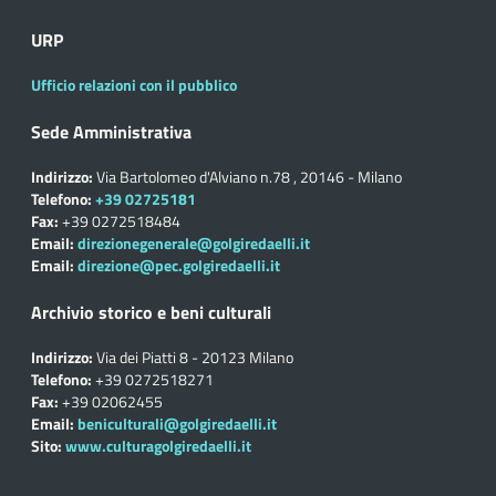
URP
Ufficio relazioni con il pubblico
Sede Amministrativa
Indirizzo:
Via Bartolomeo d'Alviano n.78 , 20146 - Milano
Telefono:
+39 02725181
Fax:
+39 0272518484
Email:
direzionegenerale@golgiredaelli.it
Email:
direzione@pec.golgiredaelli.it
Archivio storico e beni culturali
Indirizzo:
Via dei Piatti 8 - 20123 Milano
Telefono:
+39 0272518271
Fax:
+39 02062455
Email:
beniculturali@golgiredaelli.it
Sito:
www.culturagolgiredaelli.it