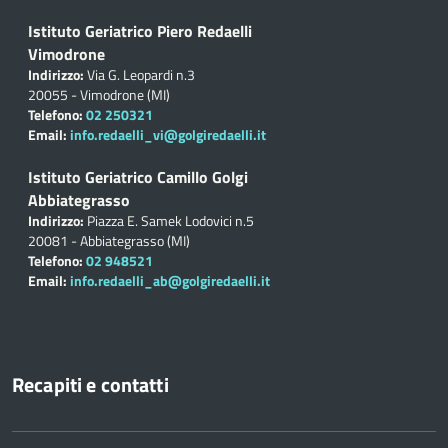
Istituto Geriatrico Piero Redaelli
Vimodrone
Indirizzo:
Via G. Leopardi n.3
20055 - Vimodrone (MI)
Telefono:
02 250321
Email:
info.redaelli_vi@golgiredaelli.it
Istituto Geriatrico Camillo Golgi
Abbiategrasso
Indirizzo:
Piazza E. Samek Lodovici n.5
20081 - Abbiategrasso (MI)
Telefono:
02 948521
Email:
info.redaelli_ab@golgiredaelli.it
Recapiti e contatti