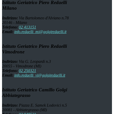
Istituto Geriatrico Piero Redaelli
Milano
Indirizzo:
Via Bartolomeo d'Alviano n.78
20146 - Milano
Telefono:
02 413151
Email:
info.redaelli_mi@golgiredaelli.it
Istituto Geriatrico Piero Redaelli
Vimodrone
Indirizzo:
Via G. Leopardi n.3
20055 - Vimodrone (MI)
Telefono:
02 250321
Email:
info.redaelli_vi@golgiredaelli.it
Istituto Geriatrico Camillo Golgi
Abbiategrasso
Indirizzo:
Piazza E. Samek Lodovici n.5
20081 - Abbiategrasso (MI)