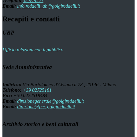
Telefono:
02 948521
Email:
info.redaelli_ab@golgiredaelli.it
Recapiti e contatti
URP
Ufficio relazioni con il pubblico
Sede Amministrativa
Indirizzo:
Via Bartolomeo d'Alviano n.78 , 20146 - Milano
Telefono:
+39 02725181
Fax:
+39 0272518484
Email:
direzionegenerale@golgiredaelli.it
Email:
direzione@pec.golgiredaelli.it
Archivio storico e beni culturali