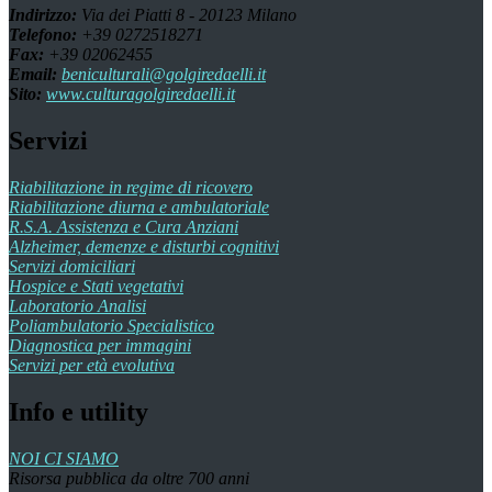
Indirizzo:
Via dei Piatti 8 - 20123 Milano
Telefono:
+39 0272518271
Fax:
+39 02062455
Email:
beniculturali@golgiredaelli.it
Sito:
www.culturagolgiredaelli.it
Servizi
Riabilitazione in regime di ricovero
Riabilitazione diurna e ambulatoriale
R.S.A. Assistenza e Cura Anziani
Alzheimer, demenze e disturbi cognitivi
Servizi domiciliari
Hospice e Stati vegetativi
Laboratorio Analisi
Poliambulatorio Specialistico
Diagnostica per immagini
Servizi per età evolutiva
Info e utility
NOI CI SIAMO
Risorsa pubblica da oltre 700 anni