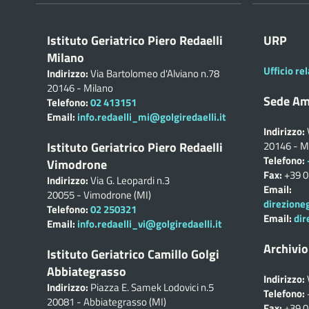
Istituto Geriatrico Piero Redaelli
URP
Milano
Ufficio rel
Indirizzo:
Via Bartolomeo d'Alviano n.78
20146 - Milano
Sede Am
Telefono:
02 413151
Email:
info.redaelli_mi@golgiredaelli.it
Indirizzo:
Istituto Geriatrico Piero Redaelli
20146 - M
Telefono:
Vimodrone
Fax:
+39 
Indirizzo:
Via G. Leopardi n.3
Email:
20055 - Vimodrone (MI)
direzione
Telefono:
02 250321
Email:
dir
Email:
info.redaelli_vi@golgiredaelli.it
Archivio
Istituto Geriatrico Camillo Golgi
Abbiategrasso
Indirizzo:
Indirizzo:
Piazza E. Samek Lodovici n.5
Telefono:
20081 - Abbiategrasso (MI)
Fax:
+39 