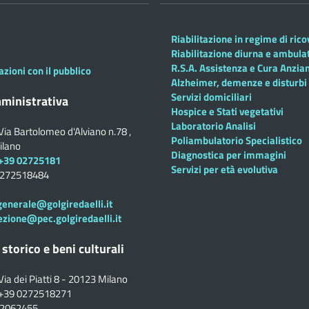
Riabilitazione in regime di ric
Riabilitazione diurna e ambula
R.S.A. Assistenza e Cura Anzian
azioni con il pubblico
Alzheimer, demenze e disturbi 
Servizi domiciliari
ministrativa
Hospice e Stati vegetativi
Laboratorio Analisi
Via Bartolomeo d'Alviano n.78 ,
Poliambulatorio Specialistico
ilano
Diagnostica per immagini
+39 02725181
Servizi per età evolutiva
0272518484
generale@golgiredaelli.it
ezione@pec.golgiredaelli.it
 storico e beni culturali
Via dei Piatti 8 - 20123 Milano
+39 0272518271
02062455