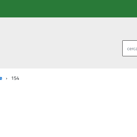
cerca
e
154