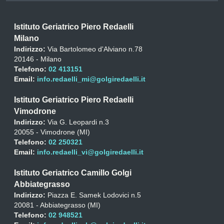
Istituto Geriatrico Piero Redaelli
Milano
Indirizzo:
Via Bartolomeo d'Alviano n.78
20146 - Milano
Telefono:
02 413151
Email:
info.redaelli_mi@golgiredaelli.it
Istituto Geriatrico Piero Redaelli
Vimodrone
Indirizzo:
Via G. Leopardi n.3
20055 - Vimodrone (MI)
Telefono:
02 250321
Email:
info.redaelli_vi@golgiredaelli.it
Istituto Geriatrico Camillo Golgi
Abbiategrasso
Indirizzo:
Piazza E. Samek Lodovici n.5
20081 - Abbiategrasso (MI)
Telefono:
02 948521