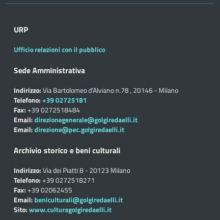
URP
Ufficio relazioni con il pubblico
Sede Amministrativa
Indirizzo:
Via Bartolomeo d'Alviano n.78 , 20146 - Milano
Telefono:
+39 02725181
Fax:
+39 0272518484
Email:
direzionegenerale@golgiredaelli.it
Email:
direzione@pec.golgiredaelli.it
Archivio storico e beni culturali
Indirizzo:
Via dei Piatti 8 - 20123 Milano
Telefono:
+39 0272518271
Fax:
+39 02062455
Email:
beniculturali@golgiredaelli.it
Sito:
www.culturagolgiredaelli.it