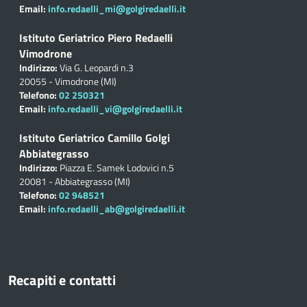
Email:
info.redaelli_mi@golgiredaelli.it
Istituto Geriatrico Piero Redaelli
Vimodrone
Indirizzo:
Via G. Leopardi n.3
20055 - Vimodrone (MI)
Telefono:
02 250321
Email:
info.redaelli_vi@golgiredaelli.it
Istituto Geriatrico Camillo Golgi
Abbiategrasso
Indirizzo:
Piazza E. Samek Lodovici n.5
20081 - Abbiategrasso (MI)
Telefono:
02 948521
Email:
info.redaelli_ab@golgiredaelli.it
Recapiti e contatti