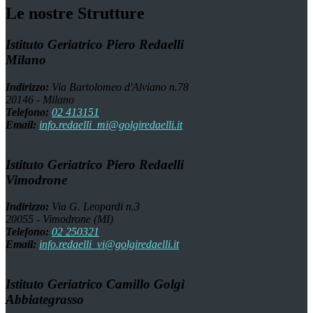
Le nostre Strutture
Istituto Geriatrico Piero Redaelli
Milano
Indirizzo:
Via Bartolomeo d'Alviano n.78
20146 - Milano
Telefono:
02 413151
Email:
info.redaelli_mi@golgiredaelli.it
Istituto Geriatrico Piero Redaelli
Vimodrone
Indirizzo:
Via G. Leopardi n.3
20055 - Vimodrone (MI)
Telefono:
02 250321
Email:
info.redaelli_vi@golgiredaelli.it
Istituto Geriatrico Camillo Golgi
Abbiategrasso