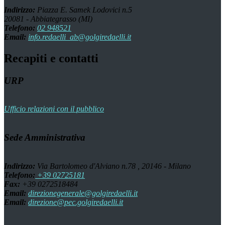
Indirizzo:
Piazza E. Samek Lodovici n.5
20081 - Abbiategrasso (MI)
Telefono:
02 948521
Email:
info.redaelli_ab@golgiredaelli.it
Recapiti e contatti
URP
Ufficio relazioni con il pubblico
Sede Amministrativa
Indirizzo:
Via Bartolomeo d'Alviano n.78 , 20146 - Milano
Telefono:
+39 02725181
Fax:
+39 0272518484
Email:
direzionegenerale@golgiredaelli.it
Email:
direzione@pec.golgiredaelli.it