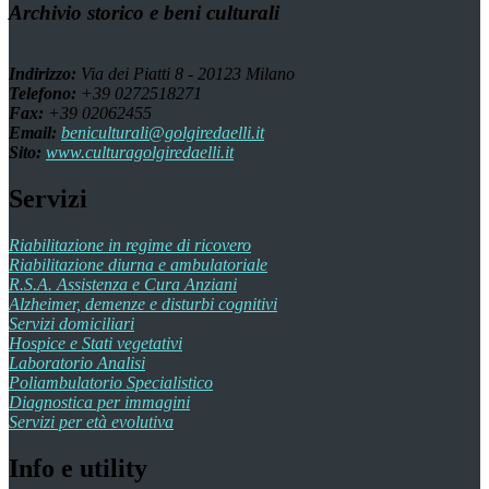
Archivio storico e beni culturali
Indirizzo:
Via dei Piatti 8 - 20123 Milano
Telefono:
+39 0272518271
Fax:
+39 02062455
Email:
beniculturali@golgiredaelli.it
Sito:
www.culturagolgiredaelli.it
Servizi
Riabilitazione in regime di ricovero
Riabilitazione diurna e ambulatoriale
R.S.A. Assistenza e Cura Anziani
Alzheimer, demenze e disturbi cognitivi
Servizi domiciliari
Hospice e Stati vegetativi
Laboratorio Analisi
Poliambulatorio Specialistico
Diagnostica per immagini
Servizi per età evolutiva
Info e utility