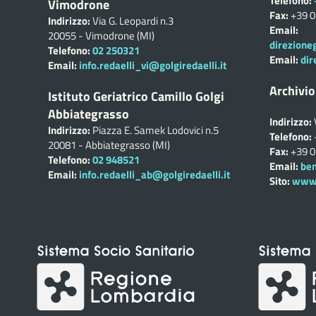
Telefono:
Vimodrone
Fax:
+39 
Indirizzo:
Via G. Leopardi n.3
Email:
20055 - Vimodrone (MI)
direzione
Telefono:
02 250321
Email:
dir
Email:
info.redaelli_vi@golgiredaelli.it
Archivio
Istituto Geriatrico Camillo Golgi
Abbiategrasso
Indirizzo:
Indirizzo:
Piazza E. Samek Lodovici n.5
Telefono:
20081 - Abbiategrasso (MI)
Fax:
+39 
Telefono:
02 948521
Email:
ben
Email:
info.redaelli_ab@golgiredaelli.it
Sito:
www.c