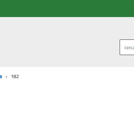
cerca
e
182