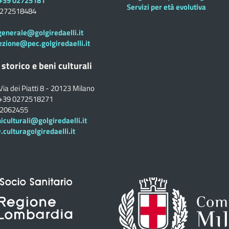
+39 02725181
Servizi per età evolutiva
0272518484
generale@golgiredaelli.it
ezione@pec.golgiredaelli.it
 storico e beni culturali
Via dei Piatti 8 - 20123 Milano
+39 0272518271
02062455
iculturali@golgiredaelli.it
ulturagolgiredaelli.it