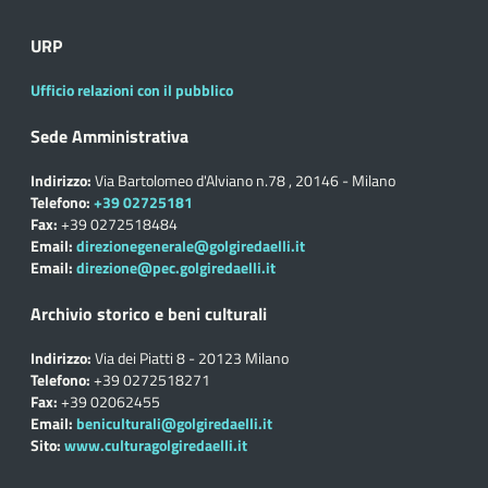
URP
Ufficio relazioni con il pubblico
Sede Amministrativa
Indirizzo:
Via Bartolomeo d'Alviano n.78 , 20146 - Milano
Telefono:
+39 02725181
Fax:
+39 0272518484
Email:
direzionegenerale@golgiredaelli.it
Email:
direzione@pec.golgiredaelli.it
Archivio storico e beni culturali
Indirizzo:
Via dei Piatti 8 - 20123 Milano
Telefono:
+39 0272518271
Fax:
+39 02062455
Email:
beniculturali@golgiredaelli.it
Sito:
www.culturagolgiredaelli.it