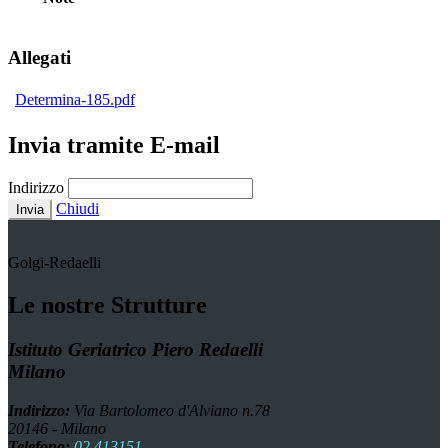
Allegati
Determina-185.pdf
Invia tramite E-mail
Indirizzo
Chiudi
Invia
Golgi-Redaelli
Le nostre Strutture
Istituto Geriatrico Piero Redaelli
Milano
Indirizzo:
Via Bartolomeo d'Alviano n.78
20146 - Milano
Telefono:
02 413151