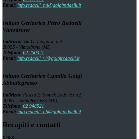
Email:
info.redaelli_mi@golgiredaelli.it
Istituto Geriatrico Piero Redaelli
Vimodrone
Indirizzo:
Via G. Leopardi n.3
20055 - Vimodrone (MI)
Telefono:
02 250321
Email:
info.redaelli_vi@golgiredaelli.it
Istituto Geriatrico Camillo Golgi
Abbiategrasso
Indirizzo:
Piazza E. Samek Lodovici n.5
20081 - Abbiategrasso (MI)
Telefono:
02 948521
Email:
info.redaelli_ab@golgiredaelli.it
Recapiti e contatti
URP