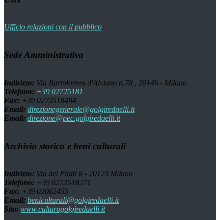
Ufficio relazioni con il pubblico
Sede Amministrativa
Indirizzo:
Via Bartolomeo d'Alviano n.78 , 20146 - Milano
Telefono:
+39 02725181
Fax:
+39 0272518484
Email:
direzionegenerale@golgiredaelli.it
Email:
direzione@pec.golgiredaelli.it
Archivio storico e beni culturali
Indirizzo:
Via dei Piatti 8 - 20123 Milano
Telefono:
+39 0272518271
Fax:
+39 02062455
Email:
beniculturali@golgiredaelli.it
Sito:
www.culturagolgiredaelli.it