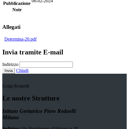
06-02-2024
Pubblicazione
Note
Allegati
Determina-20.pdf
Invia tramite E-mail
Indirizzo
Chiudi
Invia
Golgi-Redaelli
Le nostre Strutture
Istituto Geriatrico Piero Redaelli
Milano
Indirizzo:
Via Bartolomeo d'Alviano n.78