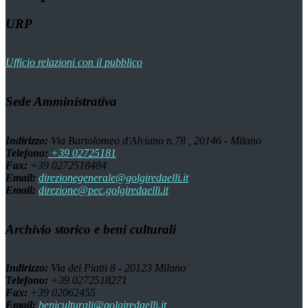
URP
Ufficio relazioni con il pubblico
Sede Amministrativa
Indirizzo:
Via Bartolomeo d'Alviano n.78 , 20146 - Milano
Telefono:
+39 02725181
Fax:
+39 0272518484
Email:
direzionegenerale@golgiredaelli.it
Email:
direzione@pec.golgiredaelli.it
Archivio storico e beni culturali
Indirizzo:
Via dei Piatti 8 - 20123 Milano
Telefono:
+39 0272518271
Fax:
+39 02062455
Email:
beniculturali@golgiredaelli.it