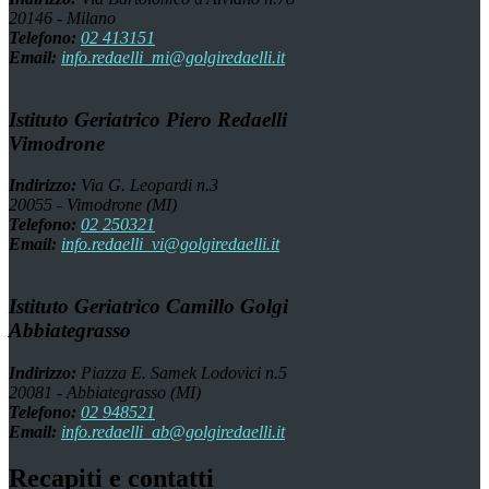
20146 - Milano
Telefono:
02 413151
Email:
info.redaelli_mi@golgiredaelli.it
Istituto Geriatrico Piero Redaelli
Vimodrone
Indirizzo:
Via G. Leopardi n.3
20055 - Vimodrone (MI)
Telefono:
02 250321
Email:
info.redaelli_vi@golgiredaelli.it
Istituto Geriatrico Camillo Golgi
Abbiategrasso
Indirizzo:
Piazza E. Samek Lodovici n.5
20081 - Abbiategrasso (MI)
Telefono:
02 948521
Email:
info.redaelli_ab@golgiredaelli.it
Recapiti e contatti