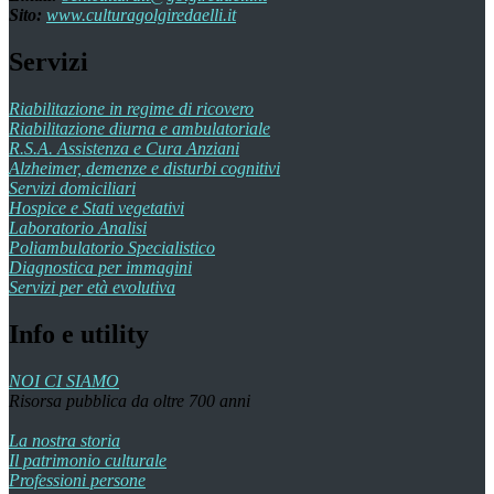
Sito:
www.culturagolgiredaelli.it
Servizi
Riabilitazione in regime di ricovero
Riabilitazione diurna e ambulatoriale
R.S.A. Assistenza e Cura Anziani
Alzheimer, demenze e disturbi cognitivi
Servizi domiciliari
Hospice e Stati vegetativi
Laboratorio Analisi
Poliambulatorio Specialistico
Diagnostica per immagini
Servizi per età evolutiva
Info e utility
NOI CI SIAMO
Risorsa pubblica da oltre 700 anni
La nostra storia
Il patrimonio culturale
Professioni persone