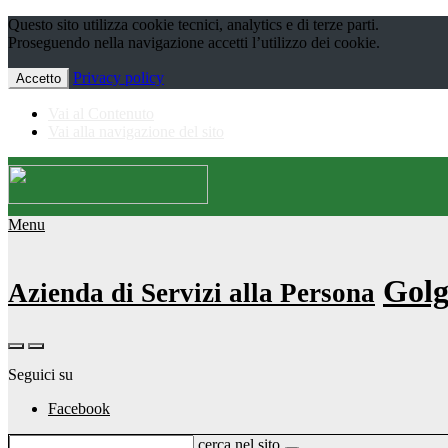
Questo sito utilizza cookie tecnici, analytics e di terze parti.
Proseguendo nella navigazione accetti l’utilizzo dei cookie.
Privacy policy
Accetto
Vai al Contenuto
Vai alla navigazione del sito
Menu
Golg
Azienda di Servizi alla Persona
Seguici su
Facebook
cerca nel sito