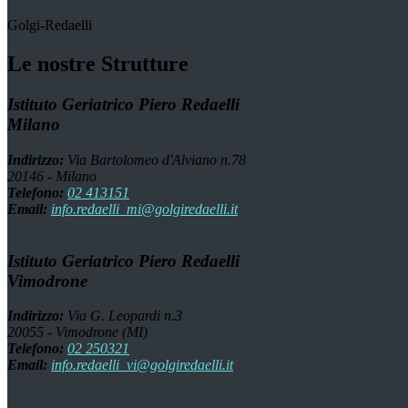
Golgi-Redaelli
Le nostre Strutture
Istituto Geriatrico Piero Redaelli
Milano
Indirizzo:
Via Bartolomeo d'Alviano n.78
20146 - Milano
Telefono:
02 413151
Email:
info.redaelli_mi@golgiredaelli.it
Istituto Geriatrico Piero Redaelli
Vimodrone
Indirizzo:
Via G. Leopardi n.3
20055 - Vimodrone (MI)
Telefono:
02 250321
Email:
info.redaelli_vi@golgiredaelli.it