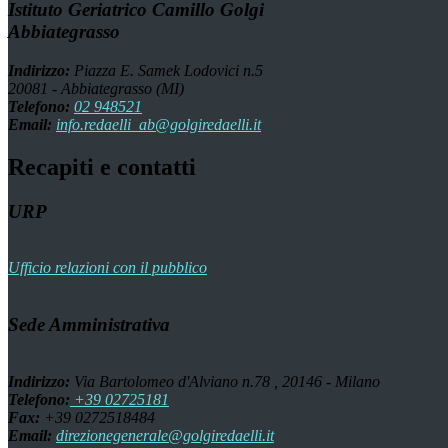
Istituto Geriatrico Camillo Golgi
Abbiategrasso
Indirizzo:
Piazza E. Samek Lodovici n.5
20081 - Abbiategrasso (MI)
Telefono:
02 948521
Email:
info.redaelli_ab@golgiredaelli.it
Recapiti e contatti
URP
Ufficio relazioni con il pubblico
Sede Amministrativa
Indirizzo:
Via Bartolomeo d'Alviano n.78 , 20146 - Milano
Telefono:
+39 02725181
Fax:
+39 0272518484
Email:
direzionegenerale@golgiredaelli.it