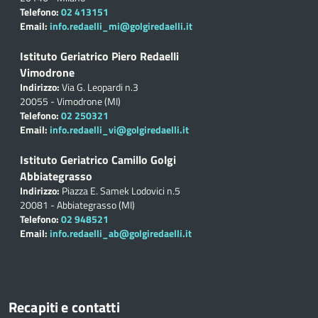
Telefono:
02 413151
Email:
info.redaelli_mi@golgiredaelli.it
Istituto Geriatrico Piero Redaelli
Vimodrone
Indirizzo:
Via G. Leopardi n.3
20055 - Vimodrone (MI)
Telefono:
02 250321
Email:
info.redaelli_vi@golgiredaelli.it
Istituto Geriatrico Camillo Golgi
Abbiategrasso
Indirizzo:
Piazza E. Samek Lodovici n.5
20081 - Abbiategrasso (MI)
Telefono:
02 948521
Email:
info.redaelli_ab@golgiredaelli.it
Recapiti e contatti