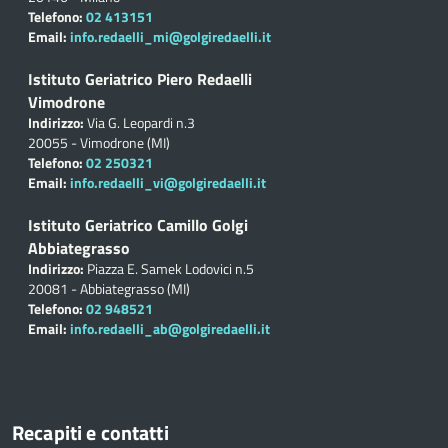
Telefono:
02 413151
Email:
info.redaelli_mi@golgiredaelli.it
Istituto Geriatrico Piero Redaelli
Vimodrone
Indirizzo:
Via G. Leopardi n.3
20055 - Vimodrone (MI)
Telefono:
02 250321
Email:
info.redaelli_vi@golgiredaelli.it
Istituto Geriatrico Camillo Golgi
Abbiategrasso
Indirizzo:
Piazza E. Samek Lodovici n.5
20081 - Abbiategrasso (MI)
Telefono:
02 948521
Email:
info.redaelli_ab@golgiredaelli.it
Recapiti e contatti