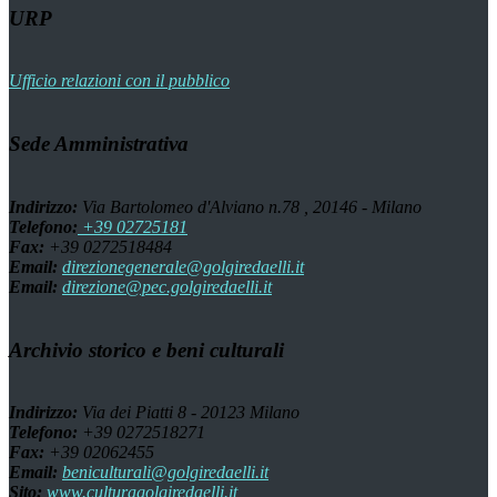
URP
Ufficio relazioni con il pubblico
Sede Amministrativa
Indirizzo:
Via Bartolomeo d'Alviano n.78 , 20146 - Milano
Telefono:
+39 02725181
Fax:
+39 0272518484
Email:
direzionegenerale@golgiredaelli.it
Email:
direzione@pec.golgiredaelli.it
Archivio storico e beni culturali
Indirizzo:
Via dei Piatti 8 - 20123 Milano
Telefono:
+39 0272518271
Fax:
+39 02062455
Email:
beniculturali@golgiredaelli.it
Sito:
www.culturagolgiredaelli.it