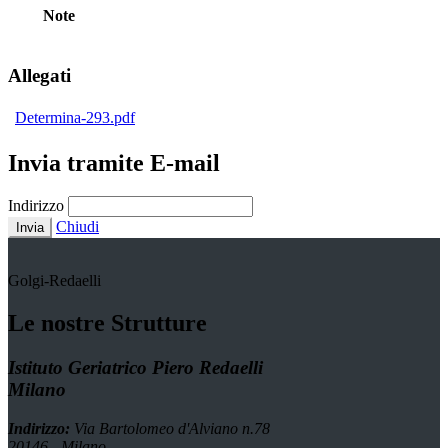
Note
Allegati
Determina-293.pdf
Invia tramite E-mail
Indirizzo
Chiudi
Invia
Golgi-Redaelli
Le nostre Strutture
Istituto Geriatrico Piero Redaelli
Milano
Indirizzo:
Via Bartolomeo d'Alviano n.78
20146 - Milano