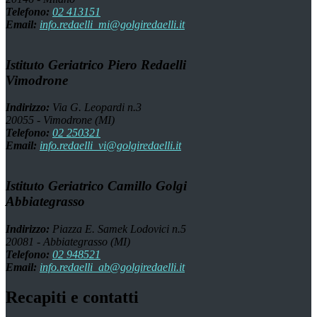
Telefono:
02 413151
Email:
info.redaelli_mi@golgiredaelli.it
Istituto Geriatrico Piero Redaelli
Vimodrone
Indirizzo:
Via G. Leopardi n.3
20055 - Vimodrone (MI)
Telefono:
02 250321
Email:
info.redaelli_vi@golgiredaelli.it
Istituto Geriatrico Camillo Golgi
Abbiategrasso
Indirizzo:
Piazza E. Samek Lodovici n.5
20081 - Abbiategrasso (MI)
Telefono:
02 948521
Email:
info.redaelli_ab@golgiredaelli.it
Recapiti e contatti