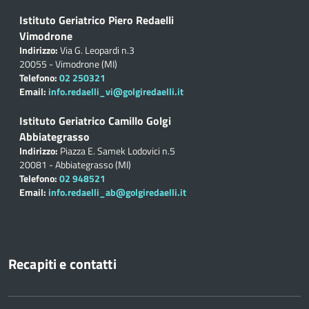
Istituto Geriatrico Piero Redaelli
Vimodrone
Indirizzo:
Via G. Leopardi n.3
20055 - Vimodrone (MI)
Telefono:
02 250321
Email:
info.redaelli_vi@golgiredaelli.it
Istituto Geriatrico Camillo Golgi
Abbiategrasso
Indirizzo:
Piazza E. Samek Lodovici n.5
20081 - Abbiategrasso (MI)
Telefono:
02 948521
Email:
info.redaelli_ab@golgiredaelli.it
Recapiti e contatti