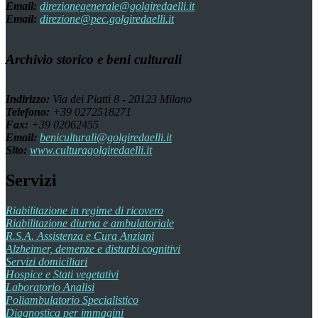
Email:
direzionegenerale@golgiredaelli.it
Email:
direzione@pec.golgiredaelli.it
Archivio storico e beni culturali
Indirizzo:
Via dei Piatti 8 - 20123 Milano
Telefono:
+39 0272518271
Fax:
+39 02062455
Email:
beniculturali@golgiredaelli.it
Sito:
www.culturagolgiredaelli.it
Servizi
Riabilitazione in regime di ricovero
Riabilitazione diurna e ambulatoriale
R.S.A. Assistenza e Cura Anziani
Alzheimer, demenze e disturbi cognitivi
Servizi domiciliari
Hospice e Stati vegetativi
Laboratorio Analisi
Poliambulatorio Specialistico
Diagnostica per immagini