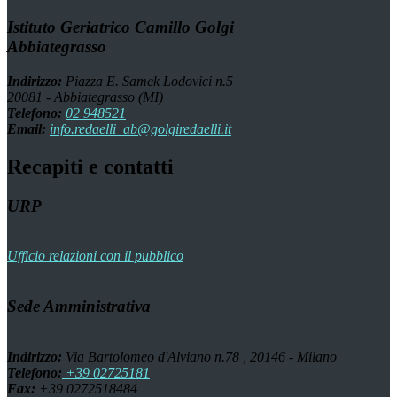
Istituto Geriatrico Camillo Golgi
Abbiategrasso
Indirizzo:
Piazza E. Samek Lodovici n.5
20081 - Abbiategrasso (MI)
Telefono:
02 948521
Email:
info.redaelli_ab@golgiredaelli.it
Recapiti e contatti
URP
Ufficio relazioni con il pubblico
Sede Amministrativa
Indirizzo:
Via Bartolomeo d'Alviano n.78 , 20146 - Milano
Telefono:
+39 02725181
Fax:
+39 0272518484