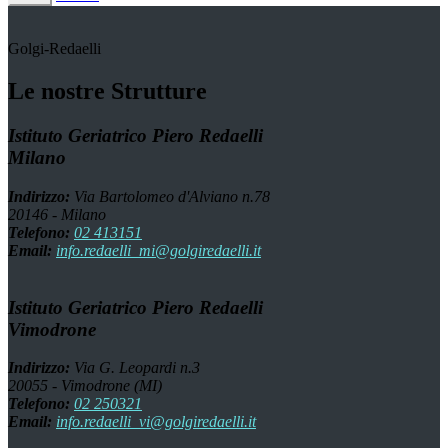
Golgi-Redaelli
Le nostre Strutture
Istituto Geriatrico Piero Redaelli
Milano
Indirizzo:
Via Bartolomeo d'Alviano n.78
20146 - Milano
Telefono:
02 413151
Email:
info.redaelli_mi@golgiredaelli.it
Istituto Geriatrico Piero Redaelli
Vimodrone
Indirizzo:
Via G. Leopardi n.3
20055 - Vimodrone (MI)
Telefono:
02 250321
Email:
info.redaelli_vi@golgiredaelli.it