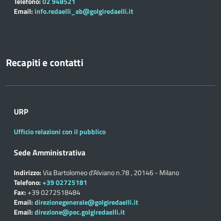
Telefono:
02 948521
Email:
info.redaelli_ab@golgiredaelli.it
Recapiti e contatti
URP
Ufficio relazioni con il pubblico
Sede Amministrativa
Indirizzo:
Via Bartolomeo d'Alviano n.78 , 20146 - Milano
Telefono:
+39 02725181
Fax:
+39 0272518484
Email:
direzionegenerale@golgiredaelli.it
Email:
direzione@pec.golgiredaelli.it