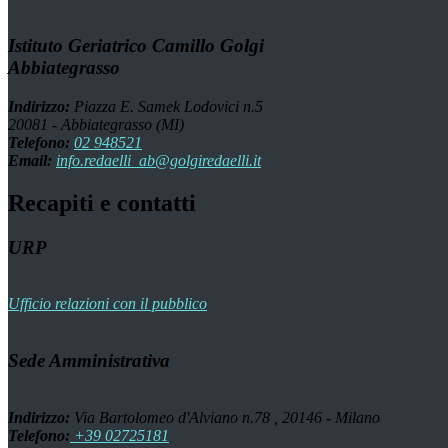
Istituto Geriatrico Camillo Golgi
Abbiategrasso
Indirizzo:
Piazza E. Samek Lodovici n.5
20081 - Abbiategrasso (MI)
Telefono:
02 948521
Email:
info.redaelli_ab@golgiredaelli.it
Recapiti e contatti
URP
Ufficio relazioni con il pubblico
Sede Amministrativa
Indirizzo:
Via Bartolomeo d'Alviano n.78 , 20146 - Milano
Telefono:
+39 02725181