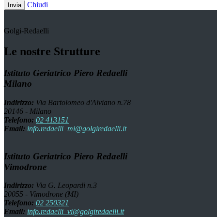
Chiudi
Invia
Golgi-Redaelli
Le nostre Strutture
Istituto Geriatrico Piero Redaelli
Milano
Indirizzo:
Via Bartolomeo d'Alviano n.78
20146 - Milano
Telefono:
02 413151
Email:
info.redaelli_mi@golgiredaelli.it
Istituto Geriatrico Piero Redaelli
Vimodrone
Indirizzo:
Via G. Leopardi n.3
20055 - Vimodrone (MI)
Telefono:
02 250321
Email:
info.redaelli_vi@golgiredaelli.it