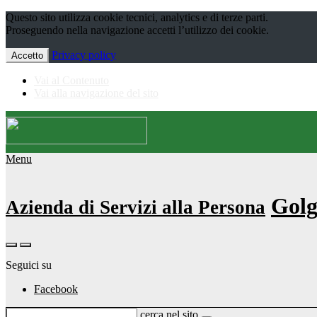
Questo sito utilizza cookie tecnici, analytics e di terze parti.
Proseguendo nella navigazione accetti l’utilizzo dei cookie.
Privacy policy
Accetto
Vai al Contenuto
Vai alla navigazione del sito
Menu
Golg
Azienda di Servizi alla Persona
Seguici su
Facebook
cerca nel sito