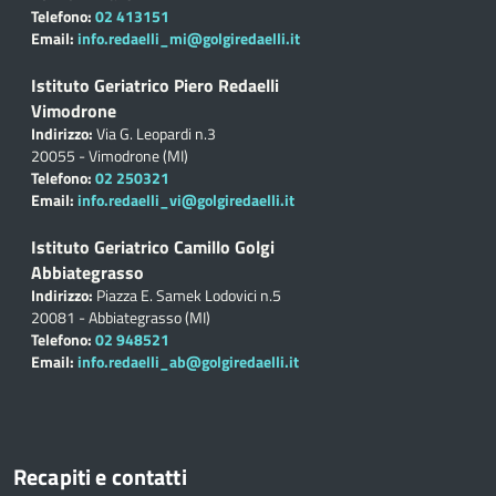
Telefono:
02 413151
Email:
info.redaelli_mi@golgiredaelli.it
Istituto Geriatrico Piero Redaelli
Vimodrone
Indirizzo:
Via G. Leopardi n.3
20055 - Vimodrone (MI)
Telefono:
02 250321
Email:
info.redaelli_vi@golgiredaelli.it
Istituto Geriatrico Camillo Golgi
Abbiategrasso
Indirizzo:
Piazza E. Samek Lodovici n.5
20081 - Abbiategrasso (MI)
Telefono:
02 948521
Email:
info.redaelli_ab@golgiredaelli.it
Recapiti e contatti