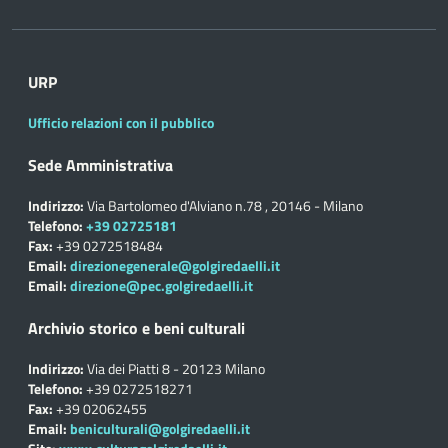
URP
Ufficio relazioni con il pubblico
Sede Amministrativa
Indirizzo:
Via Bartolomeo d'Alviano n.78 , 20146 - Milano
Telefono:
+39 02725181
Fax:
+39 0272518484
Email:
direzionegenerale@golgiredaelli.it
Email:
direzione@pec.golgiredaelli.it
Archivio storico e beni culturali
Indirizzo:
Via dei Piatti 8 - 20123 Milano
Telefono:
+39 0272518271
Fax:
+39 02062455
Email:
beniculturali@golgiredaelli.it