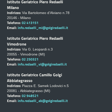
Istituto Geriatrico Piero Redaelli
Milano
Indirizzo:
Via Bartolomeo d'Alviano n.78
20146 - Milano
Telefono:
02 413151
Email:
info.redaelli_mi@golgiredaelli.it
Istituto Geriatrico Piero Redaelli
Vimodrone
Indirizzo:
Via G. Leopardi n.3
20055 - Vimodrone (MI)
Telefono:
02 250321
Email:
info.redaelli_vi@golgiredaelli.it
Istituto Geriatrico Camillo Golgi
Abbiategrasso
Indirizzo:
Piazza E. Samek Lodovici n.5
20081 - Abbiategrasso (MI)
Telefono:
02 948521
Email:
info.redaelli_ab@golgiredaelli.it