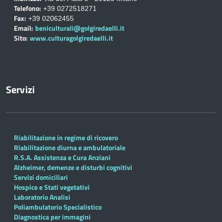
Telefono:
+39 0272518271
Fax:
+39 02062455
Email:
beniculturali@golgiredaelli.it
Sito:
www.culturagolgiredaelli.it
Servizi
Riabilitazione in regime di ricovero
Riabilitazione diurna e ambulatoriale
R.S.A. Assistenza e Cura Anziani
Alzheimer, demenze e disturbi cognitivi
Servizi domiciliari
Hospice e Stati vegetativi
Laboratorio Analisi
Poliambulatorio Specialistico
Diagnostica per immagini