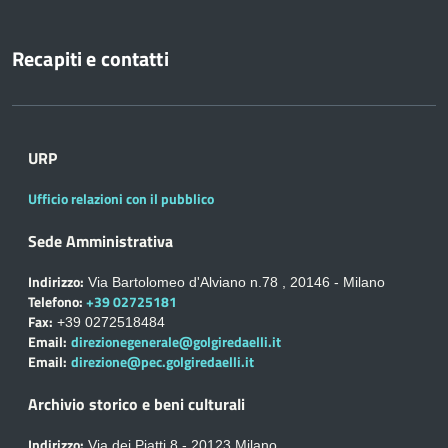
Recapiti e contatti
URP
Ufficio relazioni con il pubblico
Sede Amministrativa
Indirizzo:
Via Bartolomeo d'Alviano n.78 , 20146 - Milano
Telefono:
+39 02725181
Fax:
+39 0272518484
Email:
direzionegenerale@golgiredaelli.it
Email:
direzione@pec.golgiredaelli.it
Archivio storico e beni culturali
Indirizzo:
Via dei Piatti 8 - 20123 Milano