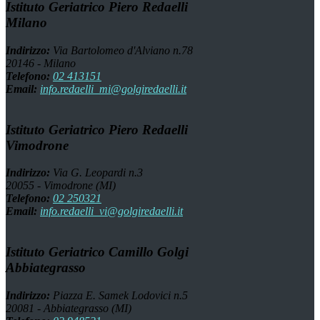
Istituto Geriatrico Piero Redaelli
Milano
Indirizzo:
Via Bartolomeo d'Alviano n.78
20146 - Milano
Telefono:
02 413151
Email:
info.redaelli_mi@golgiredaelli.it
Istituto Geriatrico Piero Redaelli
Vimodrone
Indirizzo:
Via G. Leopardi n.3
20055 - Vimodrone (MI)
Telefono:
02 250321
Email:
info.redaelli_vi@golgiredaelli.it
Istituto Geriatrico Camillo Golgi
Abbiategrasso
Indirizzo:
Piazza E. Samek Lodovici n.5
20081 - Abbiategrasso (MI)