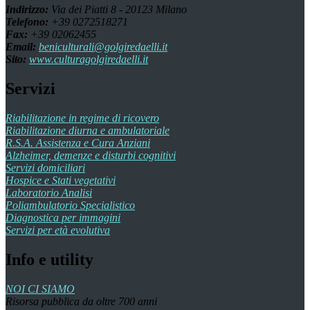
Indirizzo:
Via dei Piatti 8 - 20123 Milano
Telefono:
+39 0272518271
Fax:
+39 02062455
Email:
beniculturali@golgiredaelli.it
Sito:
www.culturagolgiredaelli.it
Servizi
Riabilitazione in regime di ricovero
Riabilitazione diurna e ambulatoriale
R.S.A. Assistenza e Cura Anziani
Alzheimer, demenze e disturbi cognitivi
Servizi domiciliari
Hospice e Stati vegetativi
Laboratorio Analisi
Poliambulatorio Specialistico
Diagnostica per immagini
Servizi per età evolutiva
Info e utility
NOI CI SIAMO
Risorsa pubblica da oltre 700 anni