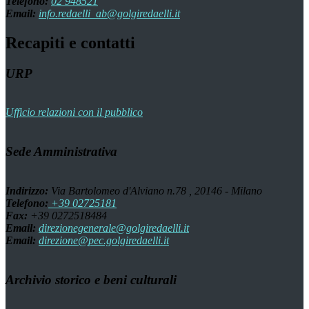
Telefono:
02 948521
Email:
info.redaelli_ab@golgiredaelli.it
Recapiti e contatti
URP
Ufficio relazioni con il pubblico
Sede Amministrativa
Indirizzo:
Via Bartolomeo d'Alviano n.78 , 20146 - Milano
Telefono:
+39 02725181
Fax:
+39 0272518484
Email:
direzionegenerale@golgiredaelli.it
Email:
direzione@pec.golgiredaelli.it
Archivio storico e beni culturali