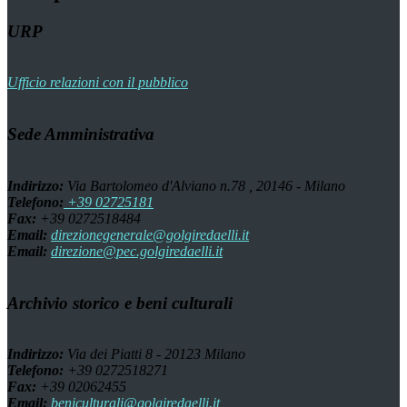
URP
Ufficio relazioni con il pubblico
Sede Amministrativa
Indirizzo:
Via Bartolomeo d'Alviano n.78 , 20146 - Milano
Telefono:
+39 02725181
Fax:
+39 0272518484
Email:
direzionegenerale@golgiredaelli.it
Email:
direzione@pec.golgiredaelli.it
Archivio storico e beni culturali
Indirizzo:
Via dei Piatti 8 - 20123 Milano
Telefono:
+39 0272518271
Fax:
+39 02062455
Email:
beniculturali@golgiredaelli.it