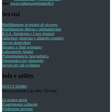
Sito:
www.culturagolgiredaelli.it
Servizi
Riabilitazione in regime di ricovero
Riabilitazione diurna e ambulatoriale
R.S.A. Assistenza e Cura Anziani
Alzheimer, demenze e disturbi cognitivi
Servizi domiciliari
Hospice e Stati vegetativi
Laboratorio Analisi
Poliambulatorio Specialistico
Diagnostica per immagini
Servizi per età evolutiva
Info e utility
NOI CI SIAMO
Risorsa pubblica da oltre 700 anni
La nostra storia
Il patrimonio culturale
Professioni persone