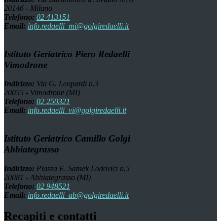
20146 - Milano
Telefono:
02 413151
Email:
info.redaelli_mi@golgiredaelli.it
Istituto Geriatrico Piero Redaelli
Vimodrone
Indirizzo:
Via G. Leopardi n.3
20055 - Vimodrone (MI)
Telefono:
02 250321
Email:
info.redaelli_vi@golgiredaelli.it
Istituto Geriatrico Camillo Golgi
Abbiategrasso
Indirizzo:
Piazza E. Samek Lodovici n.5
20081 - Abbiategrasso (MI)
Telefono:
02 948521
Email:
info.redaelli_ab@golgiredaelli.it
Recapiti e contatti