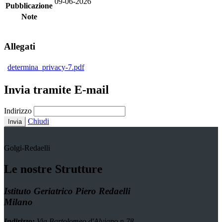
09-06-2026
Pubblicazione
Note
Allegati
determina_privacy-7.pdf
Invia tramite E-mail
Indirizzo
Chiudi
Invia
Golgi-Redaelli
Le nostre Strutture
Istituto Geriatrico Piero Redaelli
Milano
Indirizzo:
Via Bartolomeo d'Alviano n.78