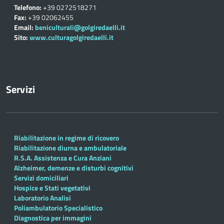
Telefono:
+39 0272518271
Fax:
+39 02062455
Email:
beniculturali@golgiredaelli.it
Sito:
www.culturagolgiredaelli.it
Servizi
Riabilitazione in regime di ricovero
Riabilitazione diurna e ambulatoriale
R.S.A. Assistenza e Cura Anziani
Alzheimer, demenze e disturbi cognitivi
Servizi domiciliari
Hospice e Stati vegetativi
Laboratorio Analisi
Poliambulatorio Specialistico
Diagnostica per immagini