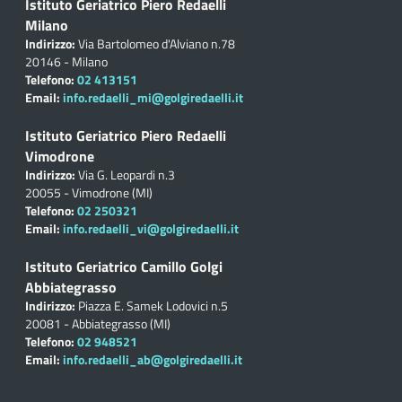
Istituto Geriatrico Piero Redaelli
Milano
Indirizzo:
Via Bartolomeo d'Alviano n.78
20146 - Milano
Telefono:
02 413151
Email:
info.redaelli_mi@golgiredaelli.it
Istituto Geriatrico Piero Redaelli
Vimodrone
Indirizzo:
Via G. Leopardi n.3
20055 - Vimodrone (MI)
Telefono:
02 250321
Email:
info.redaelli_vi@golgiredaelli.it
Istituto Geriatrico Camillo Golgi
Abbiategrasso
Indirizzo:
Piazza E. Samek Lodovici n.5
20081 - Abbiategrasso (MI)
Telefono:
02 948521
Email:
info.redaelli_ab@golgiredaelli.it