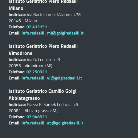
Istituto Geriatrico Piero Redaelli
Milano
Indirizzo:
Via Bartolomeo d'Alviano n.78
20146 - Milano
Telefono:
02 413151
Email:
info.redaelli_mi@golgiredaelli.it
Istituto Geriatrico Piero Redaelli
Vimodrone
Indirizzo:
Via G. Leopardi n.3
20055 - Vimodrone (MI)
Telefono:
02 250321
Email:
info.redaelli_vi@golgiredaelli.it
Istituto Geriatrico Camillo Golgi
Abbiategrasso
Indirizzo:
Piazza E. Samek Lodovici n.5
20081 - Abbiategrasso (MI)
Telefono:
02 948521
Email:
info.redaelli_ab@golgiredaelli.it