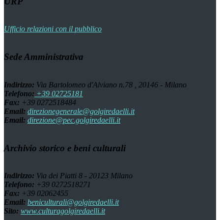
URP
Ufficio relazioni con il pubblico
Sede Amministrativa
Indirizzo:
Via Bartolomeo d'Alviano n.78 , 20146 - Milano
Telefono:
+39 02725181
Fax:
+39 0272518484
Email:
direzionegenerale@golgiredaelli.it
Email:
direzione@pec.golgiredaelli.it
Archivio storico e beni culturali
Indirizzo:
Via dei Piatti 8 - 20123 Milano
Telefono:
+39 0272518271
Fax:
+39 02062455
Email:
beniculturali@golgiredaelli.it
Sito:
www.culturagolgiredaelli.it