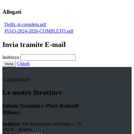
Allegati
Delib.-4-completa.pdf
PIAO-2024-2026-COMPLETO.pdf
Invia tramite E-mail
Indirizzo
Chiudi
Invia
Golgi-Redaelli
Le nostre Strutture
Istituto Geriatrico Piero Redaelli
Milano
Indirizzo:
Via Bartolomeo d'Alviano n.78
20146 - Milano