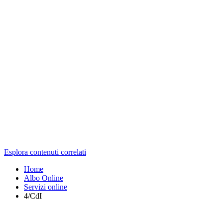
Esplora contenuti correlati
Home
Albo Online
Servizi online
4/CdI