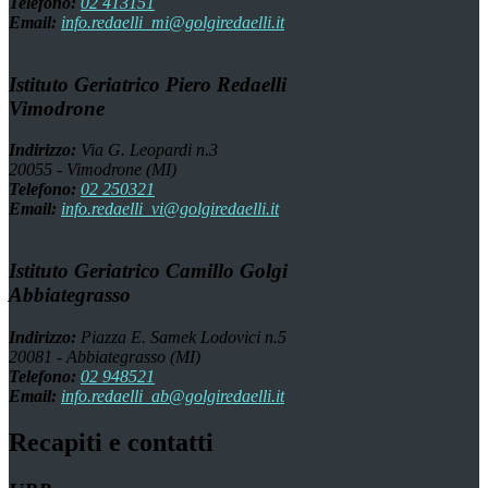
Telefono:
02 413151
Email:
info.redaelli_mi@golgiredaelli.it
Istituto Geriatrico Piero Redaelli
Vimodrone
Indirizzo:
Via G. Leopardi n.3
20055 - Vimodrone (MI)
Telefono:
02 250321
Email:
info.redaelli_vi@golgiredaelli.it
Istituto Geriatrico Camillo Golgi
Abbiategrasso
Indirizzo:
Piazza E. Samek Lodovici n.5
20081 - Abbiategrasso (MI)
Telefono:
02 948521
Email:
info.redaelli_ab@golgiredaelli.it
Recapiti e contatti