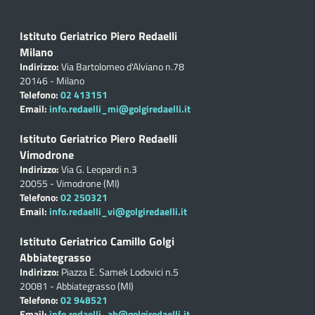
Istituto Geriatrico Piero Redaelli
Milano
Indirizzo:
Via Bartolomeo d'Alviano n.78
20146 - Milano
Telefono:
02 413151
Email:
info.redaelli_mi@golgiredaelli.it
Istituto Geriatrico Piero Redaelli
Vimodrone
Indirizzo:
Via G. Leopardi n.3
20055 - Vimodrone (MI)
Telefono:
02 250321
Email:
info.redaelli_vi@golgiredaelli.it
Istituto Geriatrico Camillo Golgi
Abbiategrasso
Indirizzo:
Piazza E. Samek Lodovici n.5
20081 - Abbiategrasso (MI)
Telefono:
02 948521
Email:
info.redaelli_ab@golgiredaelli.it