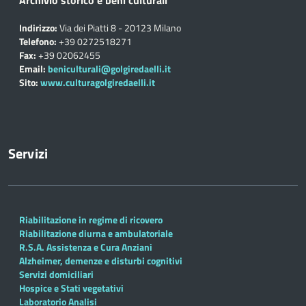
Indirizzo:
Via dei Piatti 8 - 20123 Milano
Telefono:
+39 0272518271
Fax:
+39 02062455
Email:
beniculturali@golgiredaelli.it
Sito:
www.culturagolgiredaelli.it
Servizi
Riabilitazione in regime di ricovero
Riabilitazione diurna e ambulatoriale
R.S.A. Assistenza e Cura Anziani
Alzheimer, demenze e disturbi cognitivi
Servizi domiciliari
Hospice e Stati vegetativi
Laboratorio Analisi