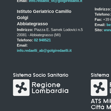
Email:
info.redaelli_vi@golgiredaelli.it
Indirizzo:
Istituto Geriatrico Camillo
Telefono:
Golgi
Fax:
+39 
Abbiategrasso
Email:
be
Indirizzo:
Piazza E. Samek Lodovici n.5
Sito:
www.
20081 - Abbiategrasso (MI)
Telefono:
02 948521
Email:
info.redaelli_ab@golgiredaelli.it