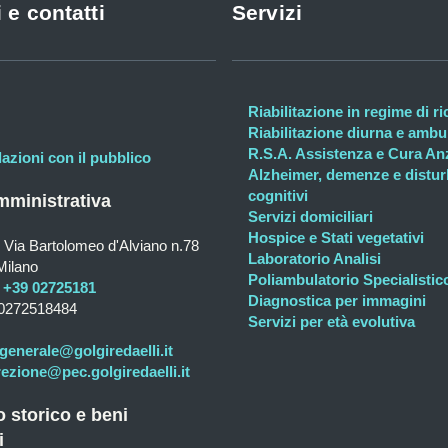
 e contatti
Servizi
Riabilitazione in regime di r
Riabilitazione diurna e ambul
R.S.A. Assistenza e Cura An
lazioni con il pubblico
Alzheimer, demenze e distur
cognitivi
ministrativa
Servizi domiciliari
Hospice e Stati vegetativi
Via Bartolomeo d'Alviano n.78
Laboratorio Analisi
Milano
Poliambulatorio Specialistic
+39 02725181
Diagnostica per immagini
0272518484
Servizi per età evolutiva
generale@golgiredaelli.it
rezione@pec.golgiredaelli.it
o storico e beni
i