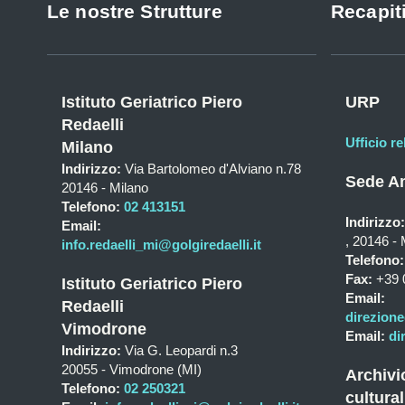
Le nostre Strutture
Recapiti
Istituto Geriatrico Piero
URP
Redaelli
Ufficio re
Milano
Indirizzo:
Via Bartolomeo d'Alviano n.78
Sede Am
20146 - Milano
Telefono:
02 413151
Indirizzo:
Email:
, 20146 - 
info.redaelli_mi@golgiredaelli.it
Telefono:
Fax:
+39 
Istituto Geriatrico Piero
Email:
Redaelli
direzione
Vimodrone
Email:
di
Indirizzo:
Via G. Leopardi n.3
20055 - Vimodrone (MI)
Archivi
Telefono:
02 250321
cultural