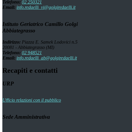
Telefono:
02 250321
Email:
info.redaelli_vi@golgiredaelli.it
Istituto Geriatrico Camillo Golgi
Abbiategrasso
Indirizzo:
Piazza E. Samek Lodovici n.5
20081 - Abbiategrasso (MI)
Telefono:
02 948521
Email:
info.redaelli_ab@golgiredaelli.it
Recapiti e contatti
URP
Ufficio relazioni con il pubblico
Sede Amministrativa