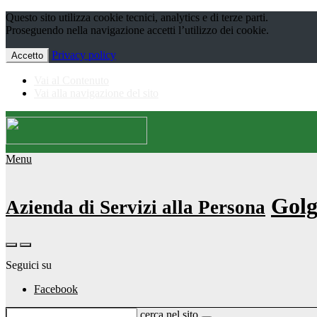
Questo sito utilizza cookie tecnici, analytics e di terze parti.
Proseguendo nella navigazione accetti l’utilizzo dei cookie.
Privacy policy
Accetto
Vai al Contenuto
Vai alla navigazione del sito
Menu
Golg
Azienda di Servizi alla Persona
Seguici su
Facebook
cerca nel sito