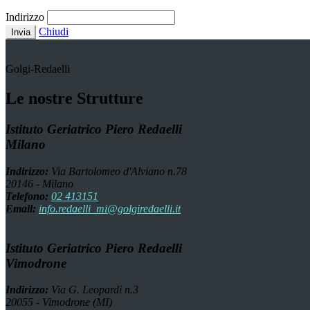
Indirizzo
Chiudi
Invia
Golgi-Redaelli
Le nostre Strutture
Istituto Geriatrico Piero Redaelli
Milano
Indirizzo:
Via Bartolomeo d'Alviano n.78
20146 - Milano
Telefono:
02 413151
Email:
info.redaelli_mi@golgiredaelli.it
Istituto Geriatrico Piero Redaelli
Vimodrone
Indirizzo:
Via G. Leopardi n.3
20055 - Vimodrone (MI)