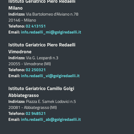
Istituto Geriatrico Piero Redaelli
Milano
Indirizzo:
Via Bartolomeo d'Alviano n.78
20146 - Milano
Telefono:
02 413151
Email:
info.redaelli_mi@golgiredaelli.it
Istituto Geriatrico Piero Redaelli
Vimodrone
Indirizzo:
Via G. Leopardi n.3
20055 - Vimodrone (MI)
Telefono:
02 250321
Email:
info.redaelli_vi@golgiredaelli.it
Istituto Geriatrico Camillo Golgi
Abbiategrasso
Indirizzo:
Piazza E. Samek Lodovici n.5
20081 - Abbiategrasso (MI)
Telefono:
02 948521
Email:
info.redaelli_ab@golgiredaelli.it