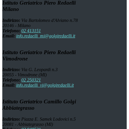
Istituto Geriatrico Piero Redaelli
Milano
Indirizzo:
Via Bartolomeo d'Alviano n.78
20146 - Milano
Telefono:
02 413151
Email:
info.redaelli_mi@golgiredaelli.it
Istituto Geriatrico Piero Redaelli
Vimodrone
Indirizzo:
Via G. Leopardi n.3
20055 - Vimodrone (MI)
Telefono:
02 250321
Email:
info.redaelli_vi@golgiredaelli.it
Istituto Geriatrico Camillo Golgi
Abbiategrasso
Indirizzo:
Piazza E. Samek Lodovici n.5
20081 - Abbiategrasso (MI)