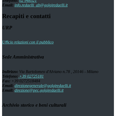
Telefono:
02 948521
Email:
info.redaelli_ab@golgiredaelli.it
Recapiti e contatti
URP
Ufficio relazioni con il pubblico
Sede Amministrativa
Indirizzo:
Via Bartolomeo d'Alviano n.78 , 20146 - Milano
Telefono:
+39 02725181
Fax:
+39 0272518484
Email:
direzionegenerale@golgiredaelli.it
Email:
direzione@pec.golgiredaelli.it
Archivio storico e beni culturali