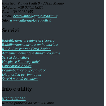
Indirizzo:
Via dei Piatti 8 - 20123 Milano
Telefono:
+39 0272518271
Fax:
+39 02062455
Email:
beniculturali@golgiredaelli.it
Sito:
www.culturagolgiredaelli.it
Servizi
Riabilitazione in regime di ricovero
Riabilitazione diurna e ambulatoriale
R.S.A. Assistenza e Cura Anziani
Alzheimer, demenze e disturbi cognitivi
Servizi domiciliari
Hospice e Stati vegetativi
Laboratorio Analisi
Poliambulatorio Specialistico
Diagnostica per immagini
Servizi per età evolutiva
Info e utility
NOI CI SIAMO
Risorsa pubblica da oltre 700 anni