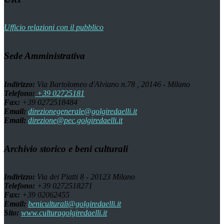
Ufficio relazioni con il pubblico
Sede Amministrativa
Indirizzo:
Via Bartolomeo d'Alviano n.78 , 20146 - Milano
Telefono:
+39 02725181
Fax:
+39 0272518484
Email:
direzionegenerale@golgiredaelli.it
Email:
direzione@pec.golgiredaelli.it
Archivio storico e beni culturali
Indirizzo:
Via dei Piatti 8 - 20123 Milano
Telefono:
+39 0272518271
Fax:
+39 02062455
Email:
beniculturali@golgiredaelli.it
Sito:
www.culturagolgiredaelli.it