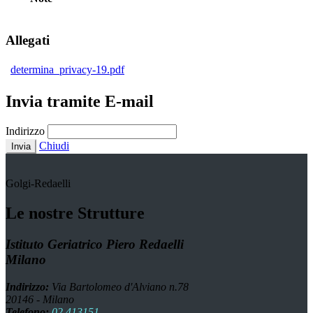
Allegati
determina_privacy-19.pdf
Invia tramite E-mail
Indirizzo
Chiudi
Invia
Golgi-Redaelli
Le nostre Strutture
Istituto Geriatrico Piero Redaelli
Milano
Indirizzo:
Via Bartolomeo d'Alviano n.78
20146 - Milano
Telefono:
02 413151